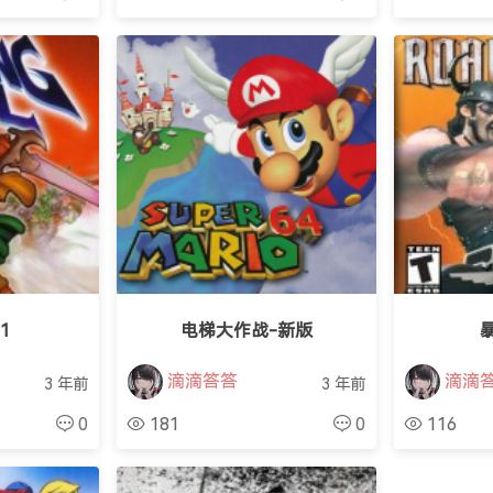
1
电梯大作战-新版
滴滴答答
滴滴
3 年前
3 年前
0
181
0
116