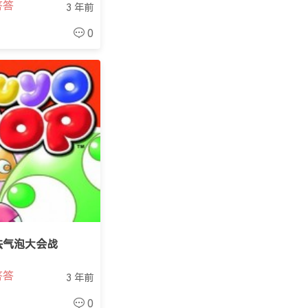
答答
3 年前
0
法气泡大会战
答答
3 年前
0