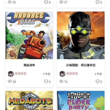
35
37
0
0
高级战争
分裂细胞：明日潘多拉
滴滴答答
滴滴答答
3 年前
3 年前
26
14
0
0