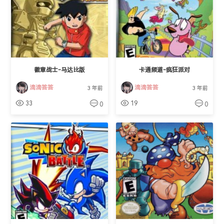
徽章战士-马达比版
卡通频道-疯狂派对
滴滴答答
滴滴答答
3 年前
3 年前
33
19
0
0