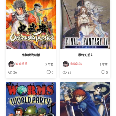
鬼舞者战略版
最终幻想4
滴滴答答
滴滴答答
3 年前
3 年前
26
23
0
0