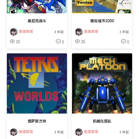
索尼克战斗
模拟城市2000
滴滴答答
滴滴答答
3 年前
3 年前
25
25
0
0
俄罗斯方块
机械化部队
滴滴答答
滴滴答答
3 年前
3 年前