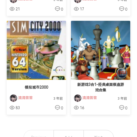
21
17
0
0
新游戏3合1-经典桌面棋盘游
模拟城市2000
戏合集
滴滴答答
滴滴答答
3 年前
3 年前
83
16
0
0