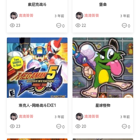
索尼克战斗
堡垒
滴滴答答
滴滴答答
3 年前
3 年前
23
22
0
0
洛克人-网络战斗EXE1
星球怪物
滴滴答答
滴滴答答
3 年前
3 年前
23
20
0
0