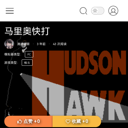
马里奥快打
滴滴答答
·
3 年前
·
43
次阅读
模拟器类型
：
FC
游戏类型
：
格斗
点赞
+
0
收藏
+
0