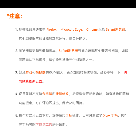
*注意：
现模拟器只适用于
Firefox、 Microsoft Edge、 Chrome
以及
Safari浏览器
。
其他浏览器不保证能够正常运行，请自行确认。
浏览器请更新到最新版本，
Safari浏览器
可能会出现其他兼容性问题，如遇
问题无法正常运行，请切换到其他三个浏览器之一。
部分
游戏
和
模拟器
的ROM较大，首次加载时会比较慢，耐心等待一下，
请
勿频繁刷新页面
。
现目前暂不支持
金手指
和
按键修改
，后续将会更新此功能，如有其他问题和
功能提案，可在评论区提出，我会及时回复。
操作方式见页面下方，支持使用
手柄
操作，目前只测试了
Xbox 手柄
，PS4
等手柄可以
下载该工具
进行映射。