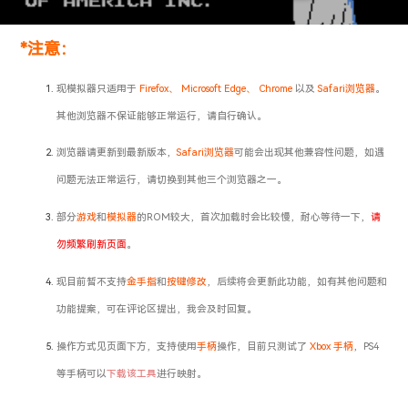
*注意：
现模拟器只适用于
Firefox、 Microsoft Edge、 Chrome
以及
Safari浏览器
。
其他浏览器不保证能够正常运行，请自行确认。
浏览器请更新到最新版本，
Safari浏览器
可能会出现其他兼容性问题，如遇
问题无法正常运行，请切换到其他三个浏览器之一。
部分
游戏
和
模拟器
的ROM较大，首次加载时会比较慢，耐心等待一下，
请
勿频繁刷新页面
。
现目前暂不支持
金手指
和
按键修改
，后续将会更新此功能，如有其他问题和
功能提案，可在评论区提出，我会及时回复。
操作方式见页面下方，支持使用
手柄
操作，目前只测试了
Xbox 手柄
，PS4
等手柄可以
下载该工具
进行映射。