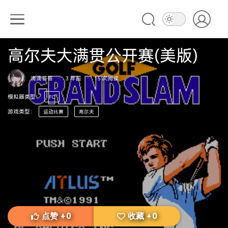
高尔夫大满贯公开赛(美版)
滴滴答答
·
3 年前
·
15
次阅读
模拟器类型
：
FC
游戏类型
：
运动比赛
高尔夫
点赞
+
0
收藏
+
0