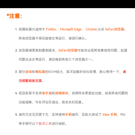
*注意：
现模拟器只适用于
Firefox、 Microsoft Edge、 Chrome
以及
Safari浏览器
。
其他浏览器不保证能够正常运行，请自行确认。
浏览器请更新到最新版本，
Safari浏览器
可能会出现其他兼容性问题，如遇
问题无法正常运行，请切换到其他三个浏览器之一。
部分
游戏
和
模拟器
的ROM较大，首次加载时会比较慢，耐心等待一下，
请
勿频繁刷新页面
。
现目前暂不支持
金手指
和
按键修改
，后续将会更新此功能，如有其他问题和
功能提案，可在评论区提出，我会及时回复。
操作方式见页面下方，支持使用
手柄
操作，目前只测试了
Xbox 手柄
，PS4
等手柄可以
下载该工具
进行映射。