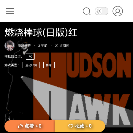
燃烧棒球(日版)红
滴滴答答
·
3 年前
·
20
次阅读
模拟器类型
：
FC
游戏类型
：
运动比赛
棒球
点赞
+
0
收藏
+
0